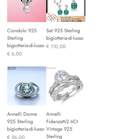
Ciondolo 925
Set 925 Sterling
Sterling
bigiotteria-di-lusso
bigiotteria-di-lusso
Prijs
€ 110,00
Prijs
€ 6,00
Annelli Donne
Annelli
925 Sterling
Fidanzatti2.6Ct
bigiotteria-di-lusso
Vintage 925
Sterling
Prijs
€ 56,00