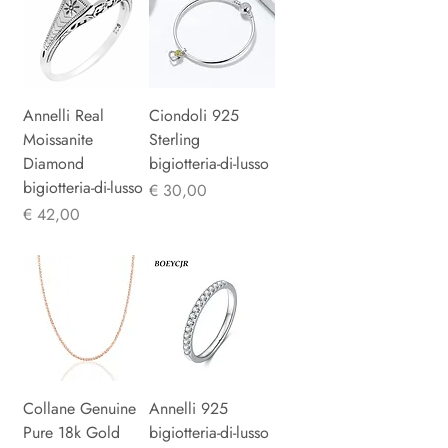
Annelli Real
Ciondoli 925
Moissanite
Sterling
Diamond
bigiotteria-di-lusso
bigiotteria-di-lusso
Prijs
€ 30,00
Prijs
€ 42,00
Collane Genuine
Annelli 925
Pure 18k Gold
bigiotteria-di-lusso