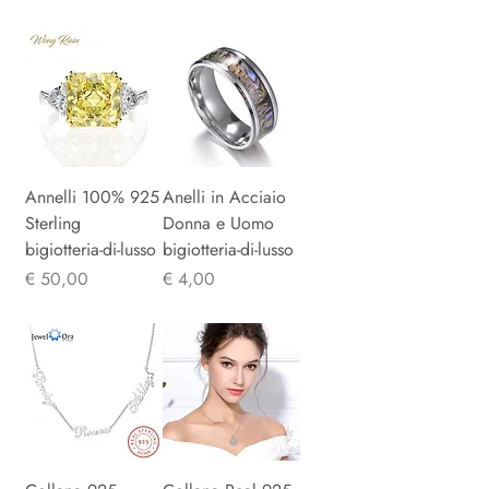
Annelli 100% 925
Anelli in Acciaio
Sterling
Donna e Uomo
bigiotteria-di-lusso
bigiotteria-di-lusso
Prijs
Prijs
€ 50,00
€ 4,00