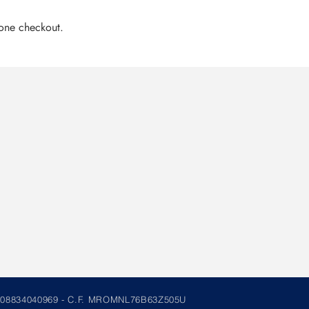
one checkout.
 IVA 08834040969 - C.F. MROMNL76B63Z505U