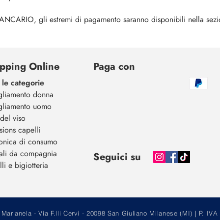
O, gli estremi di pagamento saranno disponibili nella sezi
pping Online
Paga con
 le categorie
gliamento donna
gliamento uomo
del viso
sions capelli
ronica di consumo
ali da compagnia
Seguici su
li e bigiotteria
arianela - Via F.lli Cervi - 20098 San Giuliano Milanese (MI) | P.