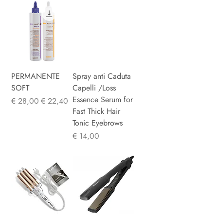
PERMANENTE
Spray anti Caduta
SOFT
Capelli /Loss
Essence Serum for
Normale prijs
Verkoopprijs
€ 28,00
€ 22,40
Fast Thick Hair
Tonic Eyebrows
Prijs
€ 14,00