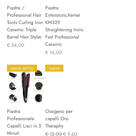
Piastra /
Piastra
Professional Hair
Extensions,Kemei
Tools Curling Iron
KM329
Ceramic Triple
Straightening Irons
Barrel Hair Styler
Fast Professional
Ceramic
Prijs
€ 34,00
Prijs
€ 16,00
nuovo arrivo
nuovo
Piastra
Ossigeno per
Professionale
capelli Oro
Capelli Lisci in 5
Theraphy
Minuti
Normale prijs
Verkoopprijs
€ 12,00
€ 9,60