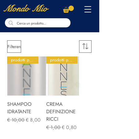
Mondo Mio
Filteren
prodotti per parrucchieri
prodotti per parrucchieri
SHAMPOO
CREMA
IDRATANTE
DEFINIZIONE
RICCI
Normale prijs
Verkoopprijs
€ 10,00
€ 8,00
Normale prijs
Verkoopprijs
€ 1,00
€ 0,80