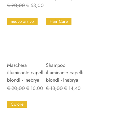
Normale prijs
Verkoopprijs
€ 90,00
€ 63,00
nuovo arrivo
Hair Care
Maschera
Shampoo
illuminante capelli
illuminante capelli
biondi - Inebrya
biondi - Inebrya
Normale prijs
Verkoopprijs
Normale prijs
Verkoopprijs
€ 20,00
€ 16,00
€ 18,00
€ 14,40
Colore