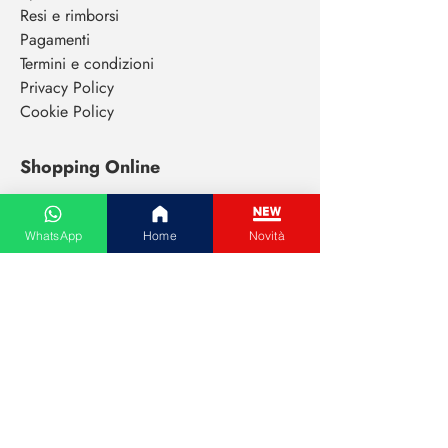
Resi e rimborsi
Pagamenti
Termini e condizioni
Privacy Policy
Cookie Policy
Shopping Online
Tutte le categorie
Abbigliamento donna
WhatsApp
Home
Novità
Abbigliamento uomo
Cura del viso
Extensions capelli
Elettronica di consumo
Animali da compagnia
Gioielli e bigiotteria
Paga con