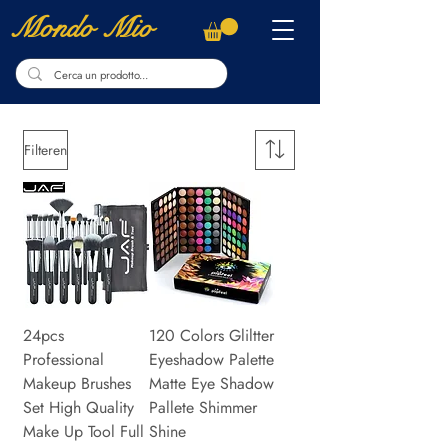
Mondo Mio
Filteren
24pcs
120 Colors Gliltter
Professional
Eyeshadow Palette
Makeup Brushes
Matte Eye Shadow
Set High Quality
Pallete Shimmer
Make Up Tool Full
Shine