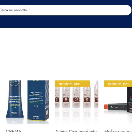
Estetica
Benessere
Abbigliamento
Sc
prodotti per parrucchieri
prodotti per 
CREMA
Snel overzicht
Annex Oxy ossidante
Snel overzicht
Mokura color
Snel overz