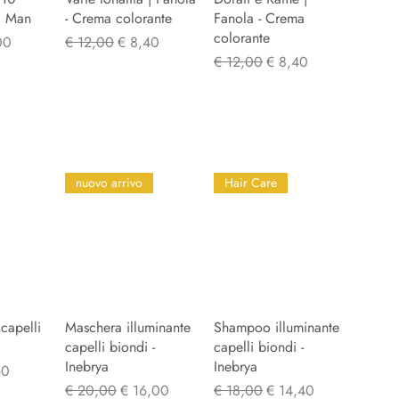
a Man
- Crema colorante
Fanola - Crema
colorante
oopprijs
Normale prijs
Verkoopprijs
00
€ 12,00
€ 8,40
Normale prijs
Verkoopprijs
€ 12,00
€ 8,40
nuovo arrivo
Hair Care
capelli
icht
Maschera illuminante
Snel overzicht
Shampoo illuminante
Snel overzicht
capelli biondi -
capelli biondi -
Inebrya
Inebrya
opprijs
60
Normale prijs
Verkoopprijs
Normale prijs
Verkoopprijs
€ 20,00
€ 16,00
€ 18,00
€ 14,40