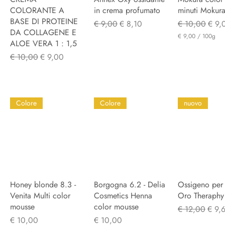
COLORANTE A
in crema profumato
minuti Mokur
BASE DI PROTEINE
Normale prijs
Verkoopprijs
Normale prijs
Verk
€ 9,00
€ 8,10
€ 10,00
€ 9,
DA COLLAGENE E
€ 9,00
/
100g
ALOE VERA 1 : 1,5
€
Normale prijs
Verkoopprijs
€ 10,00
€ 9,00
9
,
0
0
p
e
Colore
Colore
nuovo
r
1
0
0
G
r
a
m
Honey blonde 8.3 -
Snel overzicht
Borgogna 6.2 - Delia
Snel overzicht
Ossigeno per 
Snel overz
Venita Multi color
Cosmetics Henna
Oro Theraphy
mousse
color mousse
Normale prijs
Verko
€ 12,00
€ 9,
Prijs
Prijs
€ 10,00
€ 10,00