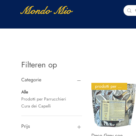
Mondo Mio
Home
Shop Online
NUOVI ARRIVI
Filteren op
Categorie
prodotti per parrucchieri
Alle
Prodotti per Parrucchieri
Cura dei Capelli
Prijs
Deco Grey con
Snel overzicht