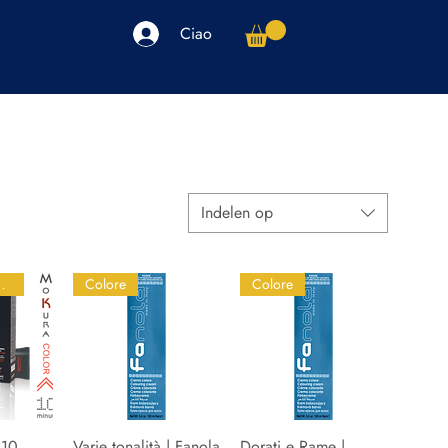
Ciao
arpe
Accessori
Elettronica
Altro
Indelen op
parrucchieri
Colore
Colore
 10
icht
Varie tonalità | Fanola
Snel overzicht
Dorati e Rame |
Snel overzicht