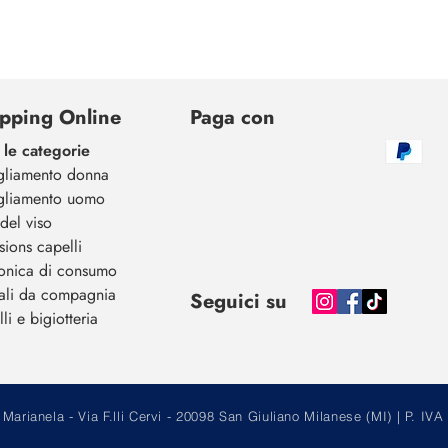
pping Online
Paga con
 le categorie
gliamento donna
gliamento uomo
del viso
sions capelli
ronica di consumo
ali da compagnia
Seguici su
li e bigiotteria
arianela - Via F.lli Cervi - 20098 San Giuliano Milanese (MI) | P.