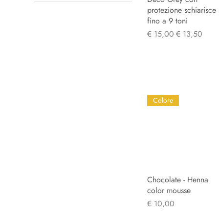
protezione schiarisce
€ 8
€ 16
fino a 9 toni
Normale prijs
Verkoopprijs
€ 15,00
€ 13,50
Colore
Chocolate - Henna
Snel overzicht
color mousse
Prijs
€ 10,00