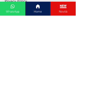
Privacy Policy
Cookie Policy
WhatsApp
Home
Novità
Shopping Online
Tutte le categorie
Abbigliamento donna
Abbigliamento uomo
Cura del viso
Extensions capelli
Elettronica di consumo
Animali da compagnia
Gioielli e bigiotteria
Paga con