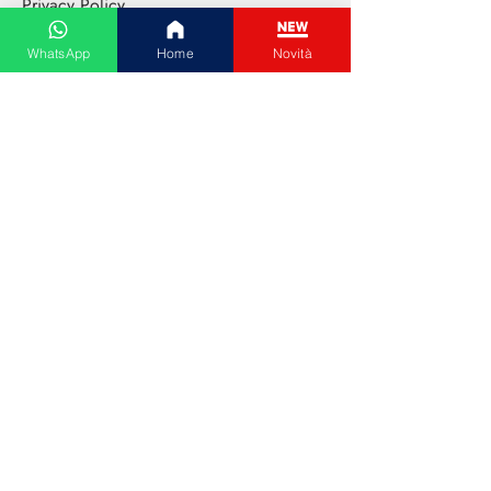
Privacy Policy
Cookie Policy
WhatsApp
Home
Novità
Shopping Online
Tutte le categorie
Abbigliamento donna
Abbigliamento uomo
Cura del viso
Extensions capelli
Elettronica di consumo
Animali da compagnia
Gioielli e bigiotteria
Paga con