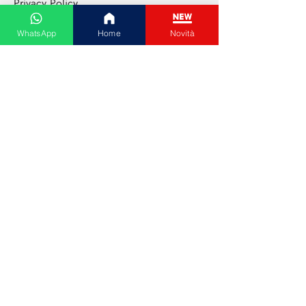
Privacy Policy
Cookie Policy
WhatsApp
Home
Novità
Shopping Online
Tutte le categorie
Abbigliamento donna
Abbigliamento uomo
Cura del viso
Extensions capelli
Elettronica di consumo
Animali da compagnia
Gioielli e bigiotteria
Paga con