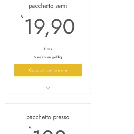
pacchetto semi
puoi celere tra drenante, rilassante,
tonificante anti cellu
19,90
19,90
€
Divas
6 maanden geldig
Coupon compra ora
il pacchetto comprende una seduta di
smalto semi permanente
pacchetto presso
€