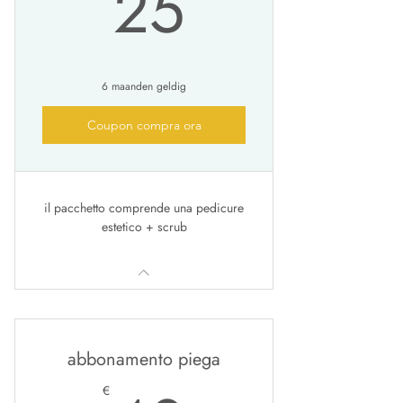
25€
25
6 maanden geldig
Coupon compra ora
il pacchetto comprende una pedicure
estetico + scrub
abbonamento piega
€