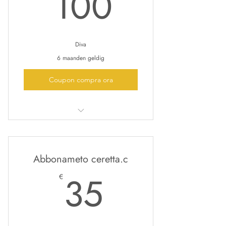
100€
100
Diva
6 maanden geldig
Coupon compra ora
il pacchetto comprende 5 sedute di
presso terapia
Abbonameto ceretta.c
35€
35
€