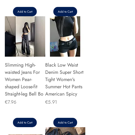
Add to Cart
Add to Cart
Slimming High-
Black Low Waist
waisted Jeans For
Denim Super Short
Women Pear-
Tight Women's
shaped Loose-fit
Summer Hot Pants
Straight-leg Bell Bo
American Spicy
Price
Price
€7.96
€5.91
Add to Cart
Add to Cart