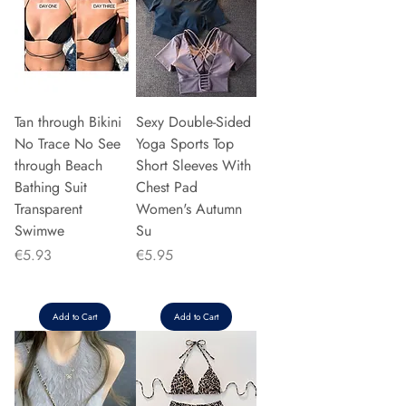
Tan through Bikini
Sexy Double-Sided
No Trace No See
Yoga Sports Top
through Beach
Short Sleeves With
Bathing Suit
Chest Pad
Transparent
Women's Autumn
Swimwe
Su
Price
Price
€5.93
€5.95
Add to Cart
Add to Cart