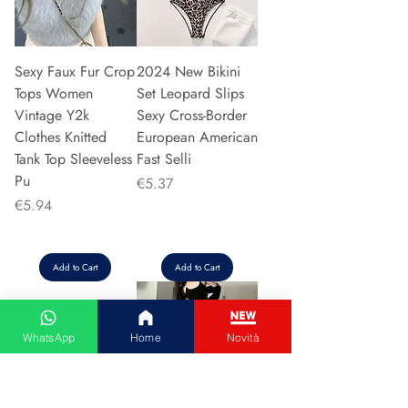
Sexy Faux Fur Crop
2024 New Bikini
Tops Women
Set Leopard Slips
Vintage Y2k
Sexy Cross-Border
Clothes Knitted
European American
Tank Top Sleeveless
Fast Selli
Pu
Price
€5.37
Price
€5.94
Add to Cart
Add to Cart
WhatsApp
Home
Novità