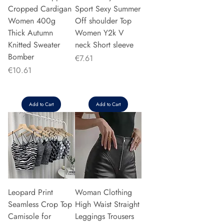
Cropped Cardigan
Sport Sexy Summer
Women 400g
Off shoulder Top
Thick Autumn
Women Y2k V
Knitted Sweater
neck Short sleeve
Bomber
Price
€7.61
Price
€10.61
Add to Cart
Add to Cart
Leopard Print
Woman Clothing
Seamless Crop Top
High Waist Straight
Camisole for
Leggings Trousers