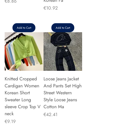
Korean Fa
Price
€8.86
Price
€10.92
Add to Cart
Add to Cart
Knitted Cropped
Loose Jeans Jacket
Cardigan Women
And Pants Set High
Korean Short
Street Western
Sweater Long
Style Loose Jeans
sleeve Crop Top V
Cotton Ma
neck
Price
€42.41
Price
€9.19