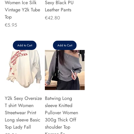
Women Ice Silk
Sexy Black PU
Vintage Y2k Tube
Leather Pants
Top
Price
€42.80
Price
€5.95
Add to Cart
Add to Cart
Y2k Sexy Oversize
Batwing Long
T shirt Women
sleeve Knitted
Streetwear Print
Pullover Women
Long sleeve Basic
300g Thick Off
Top Lady Fall
shoulder Top