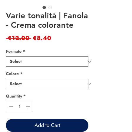
Varie tonalità | Fanola
- Crema colorante
Regular
Sale
 €12.00 
€8.40
Price
Price
Formato
*
Colore
*
Quantity
*
Add to Cart