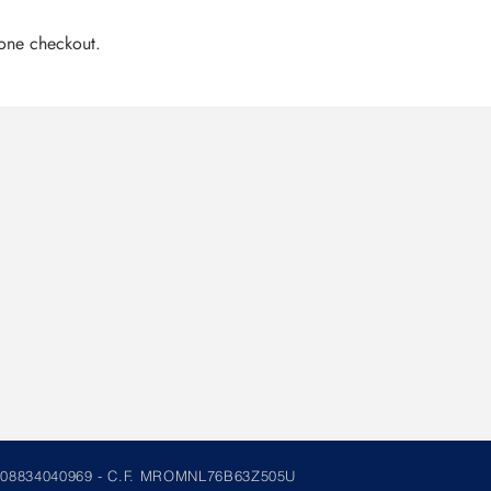
one checkout.
 IVA 08834040969 - C.F. MROMNL76B63Z505U