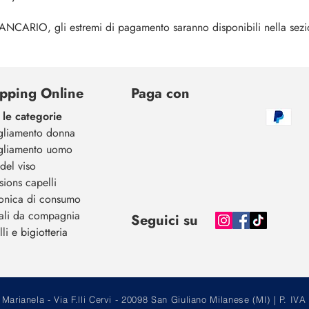
O, gli estremi di pagamento saranno disponibili nella sezi
pping Online
Paga con
 le categorie
gliamento donna
gliamento uomo
del viso
sions capelli
ronica di consumo
ali da compagnia
Seguici su
li e bigiotteria
arianela - Via F.lli Cervi - 20098 San Giuliano Milanese (MI) | P.