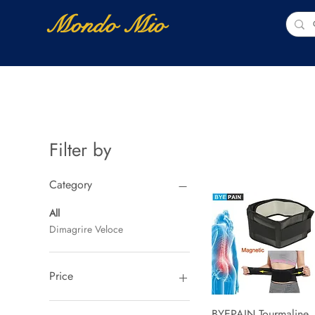
Mondo Mio
Home
Shop Online
NUOVI ARRIVI
Filter by
Category
All
Dimagrire Veloce
Price
BYEPAIN Tourmaline
Quick View