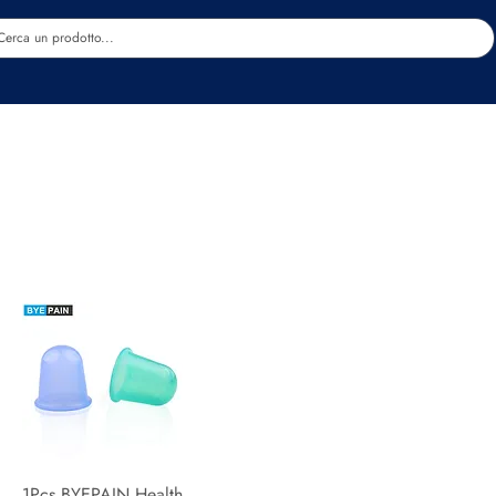
Estetica
Benessere
Abbigliamento
Sc
1Pcs BYEPAIN Health
Quick View