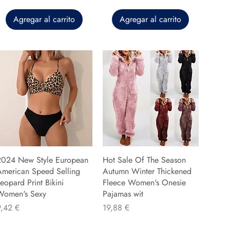
Agregar al carrito
Agregar al carrito
2024 New Style European
Hot Sale Of The Season
American Speed Selling
Autumn Winter Thickened
eopard Print Bikini
Fleece Women's Onesie
Women's Sexy
Pajamas wit
recio
Precio
9,42 €
19,88 €