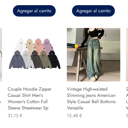
Agregar al carrito
Agregar al carrito
Couple Hoodie Zipper
Vintage High-waisted
Casual Shirt Men's
Slimming Jeans American
n
Women's Cotton Full
Style Casual Bell Bottoms
L
Sleeve Streetwear Sp
Versatile
Precio
Precio
P
31,13 €
15,48 €