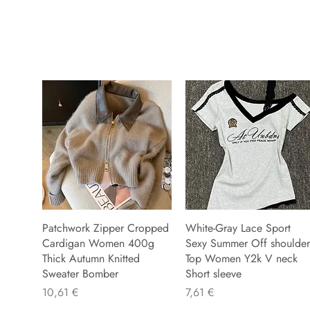
Patchwork Zipper Cropped
White-Gray Lace Sport
Cardigan Women 400g
Sexy Summer Off shoulder
Thick Autumn Knitted
Top Women Y2k V neck
Sweater Bomber
Short sleeve
Precio
Precio
10,61 €
7,61 €