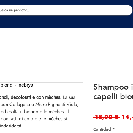
Estetica
Benessere
Abbigliamento
Sc
Shampoo i
capelli bio
ondi, decolorati e con mèches.
La sua
a con Collagene e Micro-Pigmenti Viola,
ed esalta il biondo e le mèches. Il
Prec
 18,00 € 
14,
 contrasti di colore e le mèches si
 indesiderati.
Cantidad
*