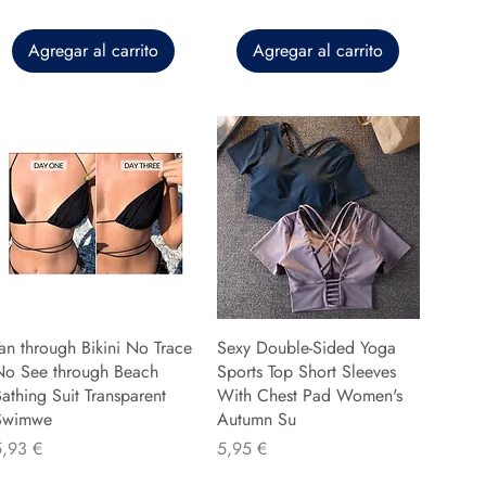
Agregar al carrito
Agregar al carrito
an through Bikini No Trace
Sexy Double-Sided Yoga
No See through Beach
Sports Top Short Sleeves
athing Suit Transparent
With Chest Pad Women's
Swimwe
Autumn Su
recio
Precio
5,93 €
5,95 €