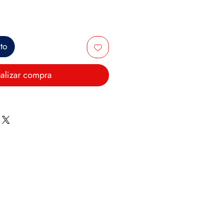
ito
alizar compra