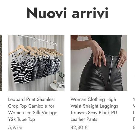
Nuovi arrivi
Leopard Print Seamless
Woman Clothing High
Y
Crop Top Camisole for
Waist Straight Leggings
Women Ice Silk Vintage
Trousers Sexy Black PU
L
Y2k Tube Top
Leather Pants
F
Precio
Precio
P
5,95 €
42,80 €