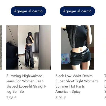
Agregar al carrito
Agregar al carrito
Slimming High-waisted
Black Low Waist Denim
T
Jeans For Women Pear-
Super Short Tight Women's
shaped Loose-fit Straight-
Summer Hot Pants
B
leg Bell Bo
American Spicy
Precio
Precio
P
7,96 €
5,91 €