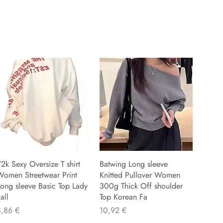
2k Sexy Oversize T shirt
Batwing Long sleeve
Women Streetwear Print
Knitted Pullover Women
ong sleeve Basic Top Lady
300g Thick Off shoulder
all
Top Korean Fa
recio
Precio
8,86 €
10,92 €