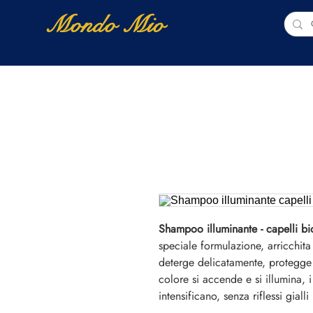
Mondo Mio
Home
Shop Online
NUOVI ARRIVI
Shampoo illuminante - capelli bi
speciale formulazione, arricchit
deterge delicatamente, protegge 
colore si accende e si illumina, i
intensificano, senza riflessi gialli