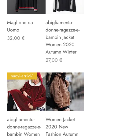
Maglione da
abigliamento-
Uomo
donne-ragazze-e-
bambin Jacket
Precio
32,00 €
Women 2020
Autumn Winter
Precio
27,00 €
nuovi-arrivi-1
abigliamento-
Women Jacket
donne-ragazze-e-
2020 New
bambin Women
Fashion Autumn