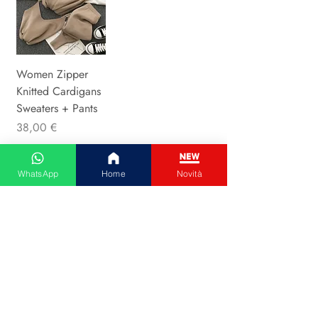
Women Zipper
Knitted Cardigans
Sweaters + Pants
Precio
38,00 €
WhatsApp
Home
Novità
Servizio clienti
Centro assistenza
Spedizione
Resi e rimborsi
Pagamenti
Termini e condizioni