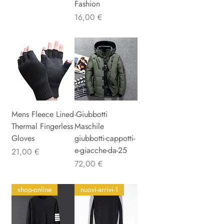
Fashion
Precio
16,00 €
Mens Fleece Lined
-Giubbotti
Thermal Fingerless
Maschile
Gloves
giubbotti-cappotti-
e-giacche-da-25
Precio
21,00 €
Precio
72,00 €
shop-online
nuovi-arrivi-1