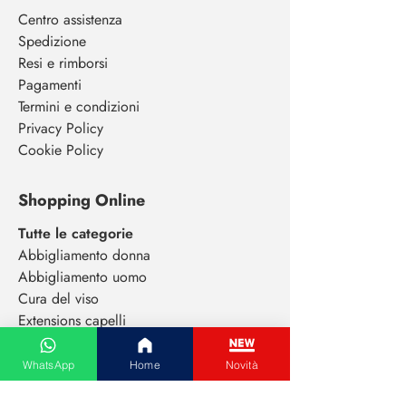
Centro assistenza
Spedizione
Resi e rimborsi
Pagamenti
Termini e condizioni
Privacy Policy
Cookie Policy
Shopping Online
Tutte le categorie
Abbigliamento donna
Abbigliamento uomo
Cura del viso
Extensions capelli
Elettronica di consumo
Animali da compagnia
WhatsApp
Home
Novità
Gioielli e bigiotteria