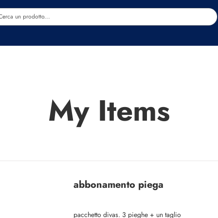
Estetica
Benessere
Abbigliamento
Sc
My Items
abbonamento piega
pacchetto divas. 3 pieghe + un taglio