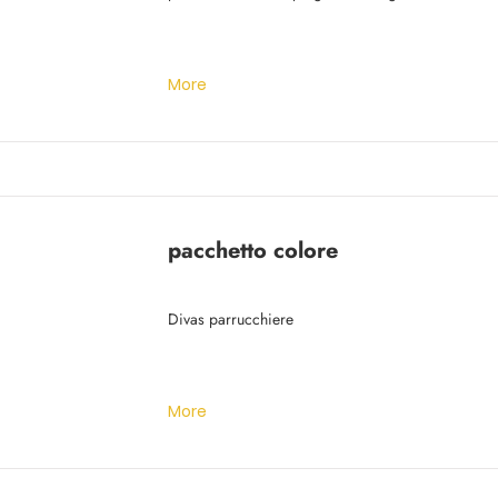
to edit me.
More
pacchetto colore
Divas parrucchiere
More