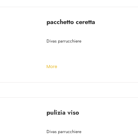
pacchetto ceretta
Divas parrucchiere
More
pulizia viso
Divas parrucchiere