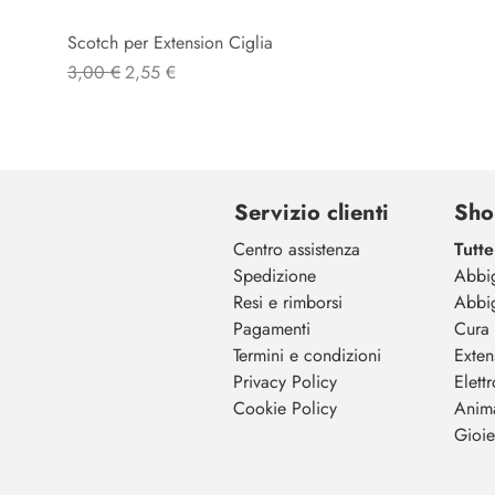
Scotch per Extension Ciglia
Schnellansicht
Standardpreis
Sale-Preis
3,00 €
2,55 €
Servizio clienti
Sho
Centro assistenza
Tutte
Spedizione
Abbi
Resi e rimborsi
Abbi
Pagamenti
Cura 
Termini e condizioni
Exten
Privacy Policy
Elett
Cookie Policy
Anim
Gioiel