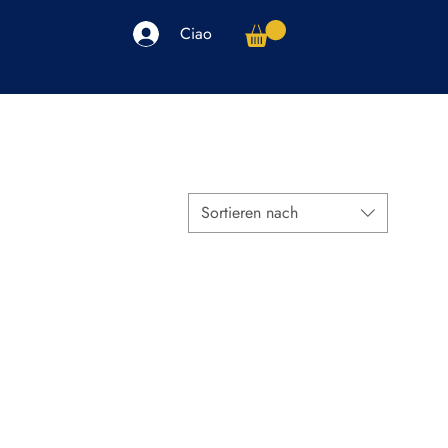
Ciao
arpe
Accessori
Elettronica
Altro
Sortieren nach