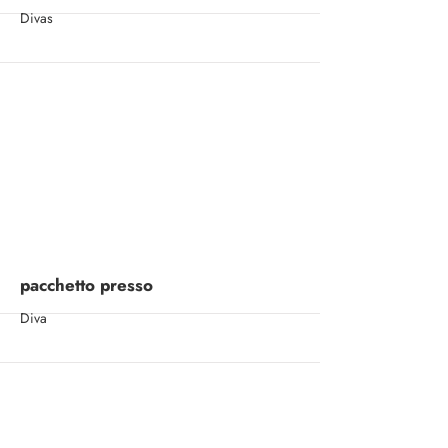
Divas
More
pacchetto presso
Diva