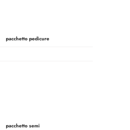
More
pacchetto pedicure
More
pacchetto semi