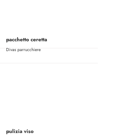
More
pacchetto ceretta
Divas parrucchiere
More
pulizia viso