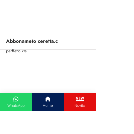
More
Abbonameto ceretta.c
perffetto xte
WhatsApp
Home
Novità
More
RICOSTRUZIONE UNGHIE